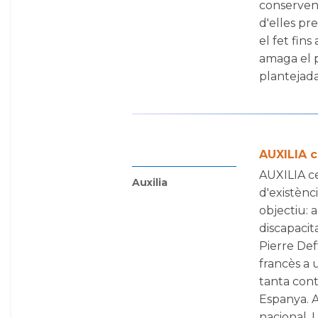
conserven.
d'elles pr
el fet fin
amaga el p
plantejada,
AUXILIA c
AUXILIA ce
Auxilia
d'existènc
objectiu: 
discapacita
Pierre Def
francès a 
tanta conti
Espanya. A
nacional. Le