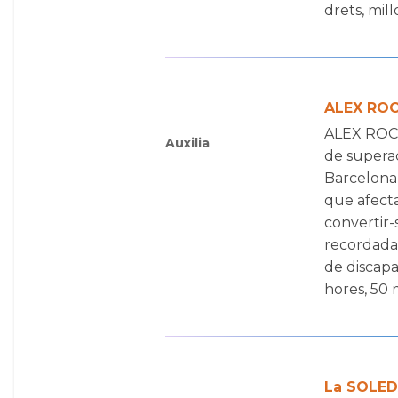
drets, millo
ALEX ROCA
ALEX ROCA 
Auxilia
de superac
Barcelona 2
que afecta
convertir-
recordada 
de discapa
hores, 50 m
La SOLEDA