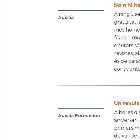
No n’hi h
A ningú se
Auxilia
gratuïtat,
més ho nec
física o m
entitats só
revistes, a
és de carà
conscients 
Un revuls
A hores d'
Auxilia Formación
aniversari
primers me
deixar de 