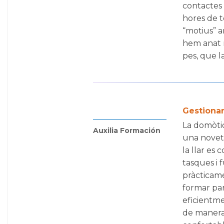
contactes 
hores de t
“motius” a
hem anat 
pes, que la 
Gestionar 
La domòtic
Auxilia Formación
una noveta
la llar es
tasques i 
pràcticame
formar part
eficientme
de manera 