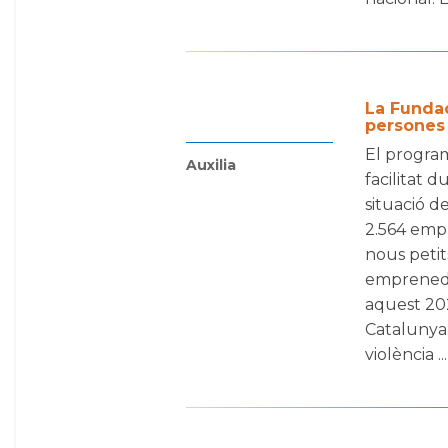
La Fundaci
persones 
El program
Auxilia
facilitat 
situació d
2.564 empr
nous petit
emprenedor
aquest 202
Catalunya:
violència ...