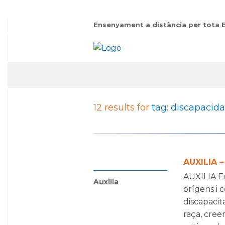
Ensenyament a distància per tota 
12 results for
tag: discapacid
AUXILIA 
AUXILIA E
Auxilia
orígens i 
discapacita
raça, cree