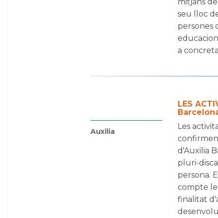
mitjans de
seu lloc d
persones q
educaciona
a concretar 
LES ACTI
Barcelon
Les activi
Auxilia
confirmen 
d'Auxilia 
pluri-disc
persona. E
compte les
finalitat d
desenvolup