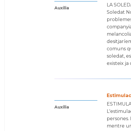
LA SOLEDA
Auxilia
Soledat No
problemes 
companyia,
melancolia
desitjaríe
comuns qu
soledat, e
existeix j
Estimulac
ESTIMULAC
Auxilia
L'estimula
persones. 
mentre une