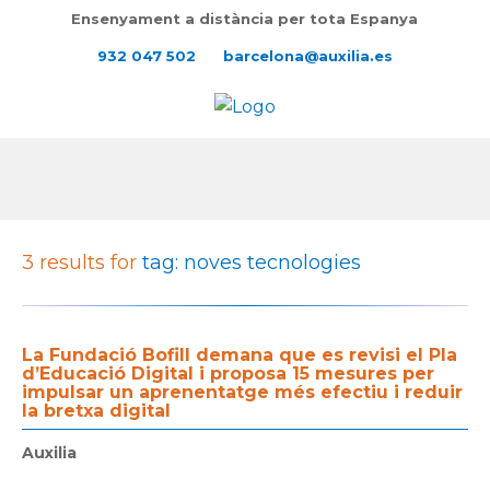
Ensenyament a distància per tota Espanya
932 047 502
barcelona@auxilia.es
3 results for
tag: noves tecnologies
La Fundació Bofill demana que es revisi el Pla
d’Educació Digital i proposa 15 mesures per
impulsar un aprenentatge més efectiu i reduir
la bretxa digital
Auxilia