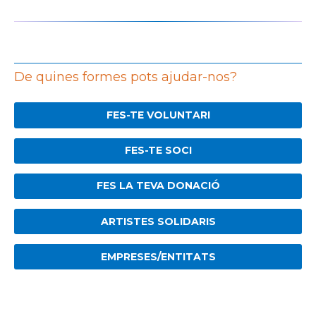
De quines formes pots ajudar-nos?
FES-TE VOLUNTARI
FES-TE SOCI
FES LA TEVA DONACIÓ
ARTISTES SOLIDARIS
EMPRESES/ENTITATS