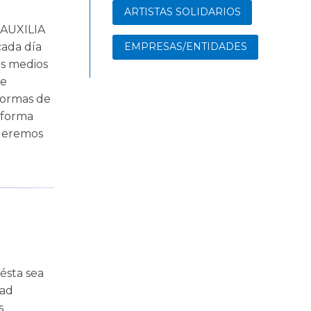
ARTISTAS SOLIDARIOS
AUXILIA
cada día
EMPRESAS/ENTIDADES
os medios
de
aformas de
 forma
queremos
ésta sea
dad
s