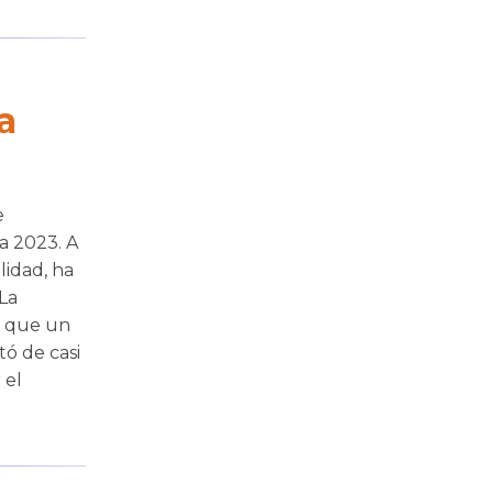
a
e
a 2023. A
lidad, ha
 La
a que un
tó de casi
 el