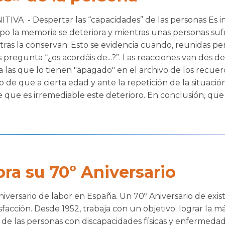
VA - Despertar las “capacidades” de las personas Es 
mpo la memoria se deteriora y mientras unas personas suf
tras la conservan. Esto se evidencia cuando, reunidas pe
 pregunta “¿os acordáis de...?”. Las reacciones van des de
las que lo tienen "apagado" en el archivo de los recuer
o de que a cierta edad y ante la repetición de la situació
 que es irremediable este deterioro. En conclusión, que
bra su 70º Aniversario
iversario de labor en España. Un 70º Aniversario de exis
acción. Desde 1952, trabaja con un objetivo: lograr la m
al de las personas con discapacidades físicas y enfermeda