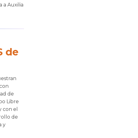
 a Auxilia
 de
uestran
 con
dad de
po Libre
y con el
rollo de
a y