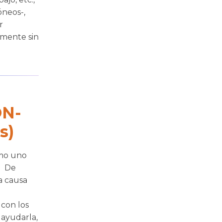
óneos-,
r
amente sin
ON-
s)
omo uno
s. De
 a causa
 con los
 ayudarla,