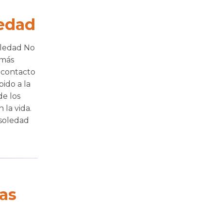
iedad
ledad No
 más
e contacto
ido a la
de los
la vida.
 soledad
las