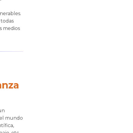
nerables.
 todas
os medios
anza
un
n el mundo
tífica,
jo, etc.,