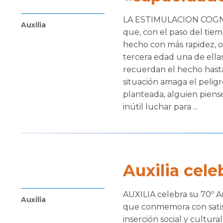
LA ESTIMULACION COGNITI
Auxilia
que, con el paso del tie
hecho con más rapidez, o
tercera edad una de ellas
recuerdan el hecho hasta 
situación amaga el peligr
planteada, alguien piense
inútil luchar para ...
Auxilia cele
AUXILIA celebra su 70º An
Auxilia
que conmemora con satisf
inserción social y cultur