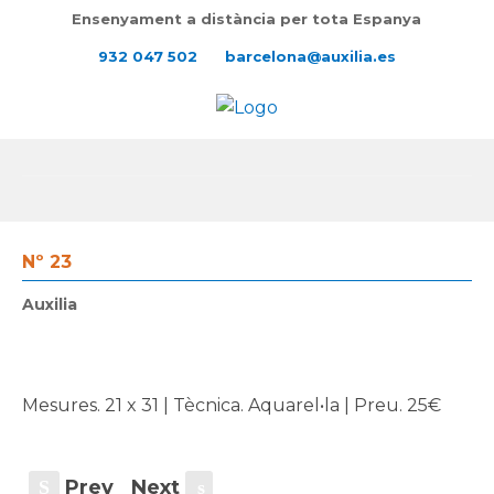
Ensenyament a distància per tota Espanya
932 047 502
barcelona@auxilia.es
Nº 23
Auxilia
Mesures. 21 x 31 | Tècnica. Aquarel•la | Preu. 25€
Prev
Next
S
s