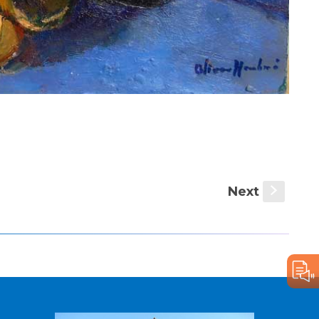
Next
s