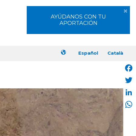
×
×
AJUDA’NS AMB LA TEVA
AYÚDANOS CON TU
APORTACIÓN
APORTACIÓ
Español
Català
Face
Twit
Link
Wha